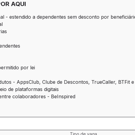
POR AQUI
l - estendido a dependentes sem desconto por beneficiári
al
rias
pendentes
rmitido por lei
dutos - AppsClub, Clube de Descontos, TrueCaller, BTFit 
io de plataformas digitais
ntre colaboradores - BeInspired
Tipo de vaga