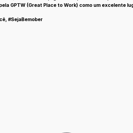
 pela GPTW (Great Place to Work) como um excelente lu
ocê, #SejaBemober