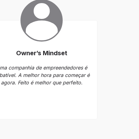
Owner’s Mindset
Co
ma companhia de empreendedores é
Nós valoriza
batível. A melhor hora para começar é
que pensam d
agora. Feito é melhor que perfeito.
status quo. U
transform