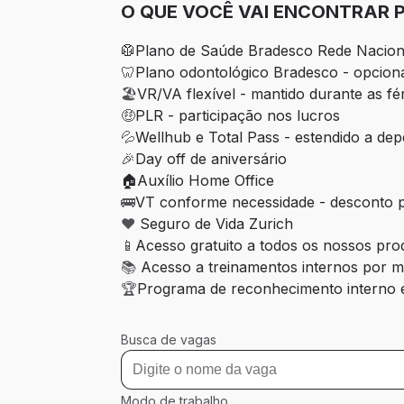
O QUE VOCÊ VAI ENCONTRAR 
🥼Plano de Saúde Bradesco Rede Naciona
🦷
Plano odontológico Bradesco - opcion
🏖️
VR/VA flexível - mantido durante as fé
🤑
PLR - participação nos lucros
💦
Wellhub e Total Pass - estendido a de
🎉
Day off de aniversário
🏠Auxílio Home Office
🚌
VT conforme necessidade - desconto pe
❤️ 
Seguro de Vida Zurich
📱
Acesso gratuito a todos os nossos pro
📚 
Acesso a treinamentos internos por me
🏆
Programa de reconhecimento interno e
Busca de vagas
Modo de trabalho