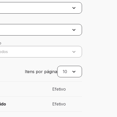
o
odos
Itens por página
10
Efetivo
ido
Efetivo