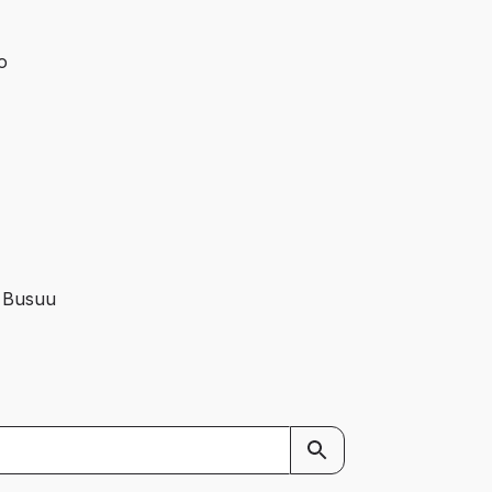
o
e Busuu